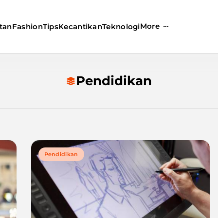
More
tan
Fashion
Tips
Kecantikan
Teknologi
Pendidikan
Pendidikan