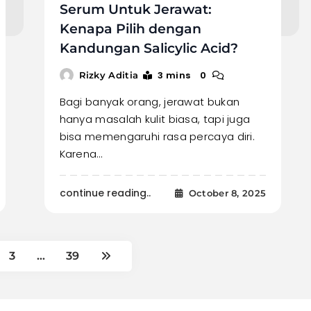
Serum Untuk Jerawat:
Kenapa Pilih dengan
Kandungan Salicylic Acid?
3 mins
0
Rizky Aditia
Bagi banyak orang, jerawat bukan
hanya masalah kulit biasa, tapi juga
bisa memengaruhi rasa percaya diri.
Karena…
continue reading..
October 8, 2025
3
…
39