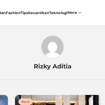
More
tan
Fashion
Tips
Kecantikan
Teknologi
Rizky Aditia
Bisnis