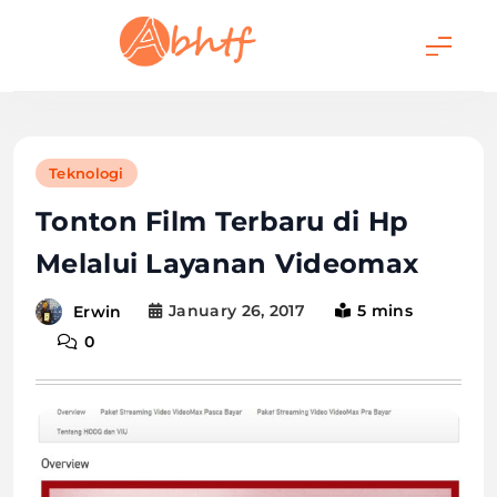
Skip
to
content
Abhtf.Com
Teknologi
Tonton Film Terbaru di Hp
Melalui Layanan Videomax
January 26, 2017
5 mins
Erwin
0