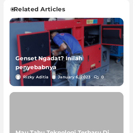
Related Articles
Genset Ngadat? Inilah
penyebabnya
Rizky Aditia
January 6, 2023
0
Mau Tahu Teknologi Terbaru Di