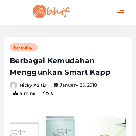
Skip
to
content
Abhtf.Com
Teknologi
Berbagai Kemudahan
Menggunkan Smart Kapp
January 25, 2018
Rizky Aditia
4 mins
0