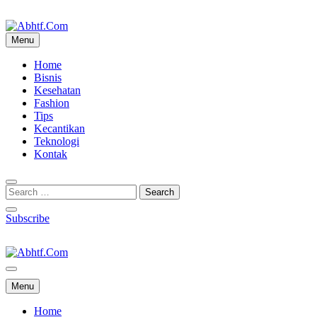
Skip
to
content
Menu
Abhtf.Com
Home
Bisnis
Kesehatan
Fashion
Tips
Kecantikan
Teknologi
Kontak
Subscribe
Abhtf.Com
Menu
Home