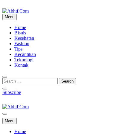
Skip
to
content
Menu
Abhtf.Com
Home
Bisnis
Kesehatan
Fashion
Tips
Kecantikan
Teknologi
Kontak
Subscribe
Abhtf.Com
Menu
Home