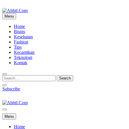
Skip
to
content
Menu
Abhtf.Com
Home
Bisnis
Kesehatan
Fashion
Tips
Kecantikan
Teknologi
Kontak
Subscribe
Abhtf.Com
Menu
Home