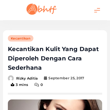
Skip
to
content
Abhtf.Com
Kecantikan
Kecantikan Kulit Yang Dapat
Diperoleh Dengan Cara
Sederhana
September 25, 2017
Rizky Aditia
3 mins
0