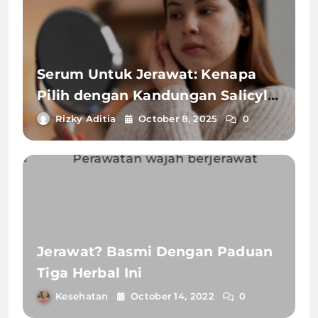
Serum Untuk Jerawat: Kenapa
Pilih dengan Kandungan Salicylic
Acid?
Rizky Aditia
October 8, 2025
0
Jerawat? Basmi Dengan Paduan
Tiga Herbal Ini
Kesehatan
October 14, 2022
0