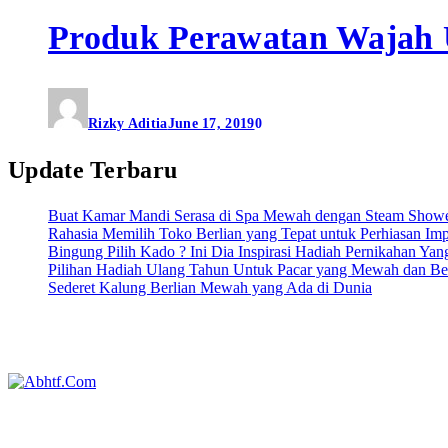
Produk Perawatan Wajah 
Rizky Aditia
June 17, 2019
0
Update Terbaru
Buat Kamar Mandi Serasa di Spa Mewah dengan Steam Show
Rahasia Memilih Toko Berlian yang Tepat untuk Perhiasan Im
Bingung Pilih Kado ? Ini Dia Inspirasi Hadiah Pernikahan Yan
Pilihan Hadiah Ulang Tahun Untuk Pacar yang Mewah dan Be
Sederet Kalung Berlian Mewah yang Ada di Dunia
Abhtf.Com