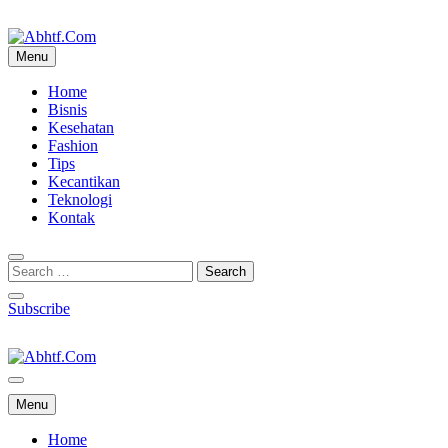
Skip
to
content
Menu
Abhtf.Com
Home
Bisnis
Kesehatan
Fashion
Tips
Kecantikan
Teknologi
Kontak
Subscribe
Abhtf.Com
Menu
Home