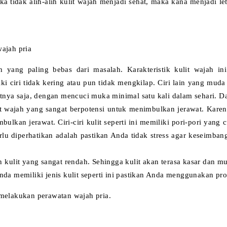
ka tidak alih-alih kulit wajah menjadi sehat, maka kana menjadi l
ria
 yang paling bebas dari masalah. Karakteristik kulit wajah i
iliki ciri tidak kering atau pun tidak mengkilap. Ciri lain yang mu
litnya saja, dengan mencuci muka minimal satu kali dalam sehari. D
it wajah yang sangat berpotensi untuk menimbulkan jerawat. Kare
lkan jerawat. Ciri-ciri kulit seperti ini memiliki pori-pori yang 
perlu diperhatikan adalah pastikan Anda tidak stress agar keseim
 kulit yang sangat rendah. Sehingga kulit akan terasa kasar dan mu
Anda memiliki jenis kulit seperti ini pastikan Anda menggunakan p
 melakukan perawatan wajah pria.