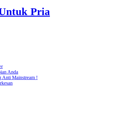
Untuk Pria
er
pian Anda
g Anti Mainstream !
rkesan