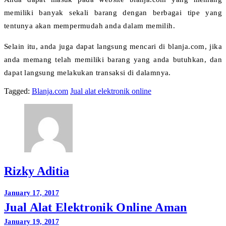
memiliki banyak sekali barang dengan berbagai tipe yang
tentunya akan mempermudah anda dalam memilih.
Selain itu, anda juga dapat langsung mencari di blanja.com, jika
anda memang telah memiliki barang yang anda butuhkan, dan
dapat langsung melakukan transaksi di dalamnya.
Tagged:
Blanja.com
Jual alat elektronik online
Rizky Aditia
Post
January 17, 2017
Jual Alat Elektronik Online Aman
navigation
January 19, 2017