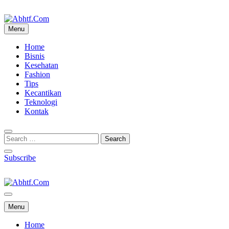
Skip
to
content
Menu
Abhtf.Com
Home
Bisnis
Kesehatan
Fashion
Tips
Kecantikan
Teknologi
Kontak
Subscribe
Abhtf.Com
Menu
Home