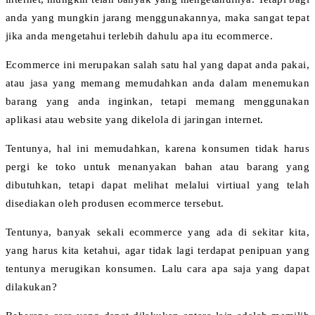
anda yang mungkin jarang menggunakannya, maka sangat tepat
jika anda mengetahui terlebih dahulu apa itu ecommerce.
Ecommerce ini merupakan salah satu hal yang dapat anda pakai,
atau jasa yang memang memudahkan anda dalam menemukan
barang yang anda inginkan, tetapi memang menggunakan
aplikasi atau website yang dikelola di jaringan internet.
Tentunya, hal ini memudahkan, karena konsumen tidak harus
pergi ke toko untuk menanyakan bahan atau barang yang
dibutuhkan, tetapi dapat melihat melalui virtiual yang telah
disediakan oleh produsen ecommerce tersebut.
Tentunya, banyak sekali ecommerce yang ada di sekitar kita,
yang harus kita ketahui, agar tidak lagi terdapat penipuan yang
tentunya merugikan konsumen. Lalu cara apa saja yang dapat
dilakukan?