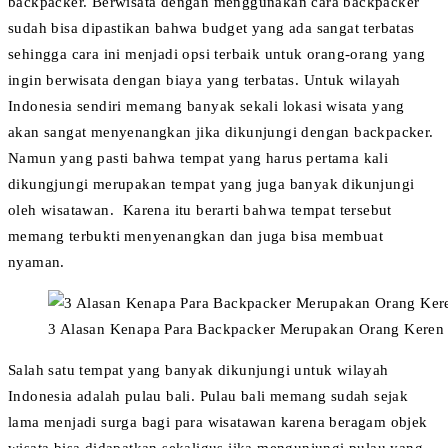
backpacker. Berwisata dengan menggunakan cara backpacker
sudah bisa dipastikan bahwa budget yang ada sangat terbatas
sehingga cara ini menjadi opsi terbaik untuk orang-orang yang
ingin berwisata dengan biaya yang terbatas. Untuk wilayah
Indonesia sendiri memang banyak sekali lokasi wisata yang
akan sangat menyenangkan jika dikunjungi dengan backpacker.
Namun yang pasti bahwa tempat yang harus pertama kali
dikungjungi merupakan tempat yang juga banyak dikunjungi
oleh wisatawan. Karena itu berarti bahwa tempat tersebut
memang terbukti menyenangkan dan juga bisa membuat
nyaman.
3 Alasan Kenapa Para Backpacker Merupakan Orang Keren
Salah satu tempat yang banyak dikunjungi untuk wilayah
Indonesia adalah pulau bali. Pulau bali memang sudah sejak
lama menjadi surga bagi para wisatawan karena beragam objek
wisata bisa didapatkan sekaligus jika mengunjungi pulau yang