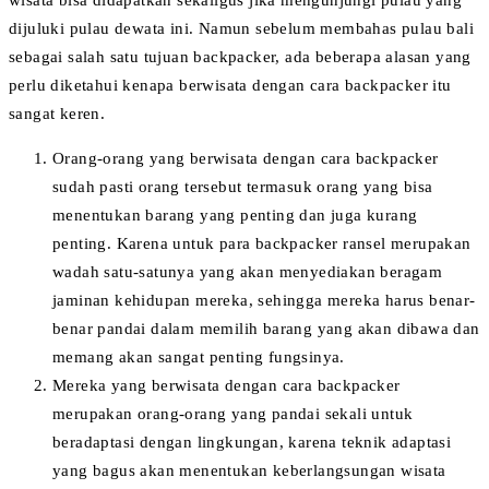
dijuluki pulau dewata ini. Namun sebelum membahas pulau bali
sebagai salah satu tujuan backpacker, ada beberapa alasan yang
perlu diketahui kenapa berwisata dengan cara backpacker itu
sangat keren.
Orang-orang yang berwisata dengan cara backpacker
sudah pasti orang tersebut termasuk orang yang bisa
menentukan barang yang penting dan juga kurang
penting. Karena untuk para backpacker ransel merupakan
wadah satu-satunya yang akan menyediakan beragam
jaminan kehidupan mereka, sehingga mereka harus benar-
benar pandai dalam memilih barang yang akan dibawa dan
memang akan sangat penting fungsinya.
Mereka yang berwisata dengan cara backpacker
merupakan orang-orang yang pandai sekali untuk
beradaptasi dengan lingkungan, karena teknik adaptasi
yang bagus akan menentukan keberlangsungan wisata