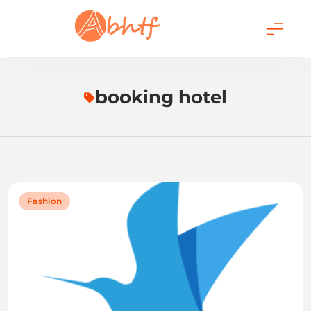
Skip
to
content
Abhtf.Com
booking hotel
Fashion