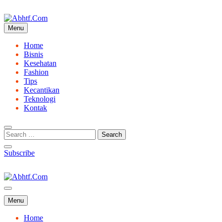
Skip
to
content
Menu
Abhtf.Com
Home
Bisnis
Kesehatan
Fashion
Tips
Kecantikan
Teknologi
Kontak
Subscribe
Abhtf.Com
Menu
Home