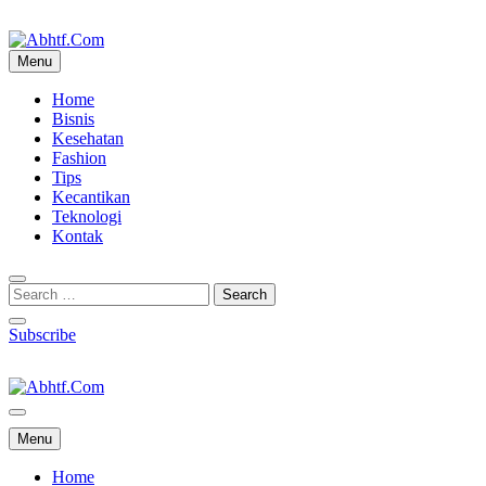
Skip
to
content
Menu
Abhtf.Com
Home
Bisnis
Kesehatan
Fashion
Tips
Kecantikan
Teknologi
Kontak
Subscribe
Abhtf.Com
Menu
Home