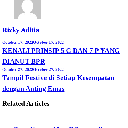
Rizky Aditia
Post
October 17, 2022
October 17, 2022
KENALI PRINSIP 5 C DAN 7 P YANG
navigation
DIANUT BPR
October 27, 2022
October 27, 2022
Tampil Festive di Setiap Kesempatan
dengan Anting Emas
Related Articles