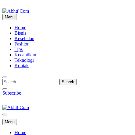
Skip
to
content
Menu
Abhtf.Com
Home
Bisnis
Kesehatan
Fashion
Tips
Kecantikan
Teknologi
Kontak
Subscribe
Abhtf.Com
Menu
Home