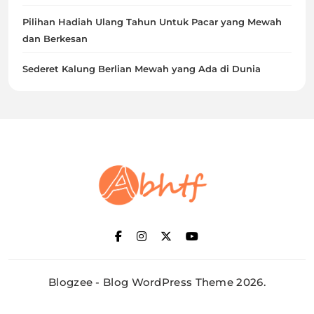
Pilihan Hadiah Ulang Tahun Untuk Pacar yang Mewah
dan Berkesan
Sederet Kalung Berlian Mewah yang Ada di Dunia
Abhtf.Com
Blogzee - Blog WordPress Theme 2026.