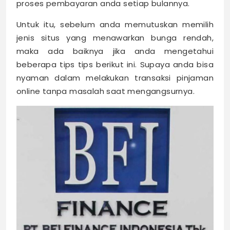
proses pembayaran anda setiap bulannya.
Untuk itu, sebelum anda memutuskan memilih
jenis situs yang menawarkan bunga rendah,
maka ada baiknya jika anda mengetahui
beberapa tips tips berikut ini. Supaya anda bisa
nyaman dalam melakukan transaksi pinjaman
online tanpa masalah saat mengangsurnya.