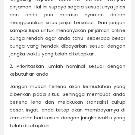
pinjaman. Hal ini supaya segala sesuatunya jelas
dan anda pun merasa nyaman dalam
menggunakan situs pinjol tersebut. Dan jangan
sampai lupa untuk menanyakan pinjaman online
bunga rendah agar anda tahu seberapa besar
bunga yang hendak dibayarkan sesuai dengan
jangka waktu yang telah ditetapkan.
2. Prioritaskan jumlah nominal sesuai dengan
kebutuhan anda
Jangan mudah terlena akan kemudahan yang
diberikan pada situs. Sehingga membuat anda
berleha leha dan melakukan transaksi cukup
besar. Ingat, anda tetap akan membayarnya di
kemudian hari sesuai dengan jangka waktu yang
telah ditetapkan.