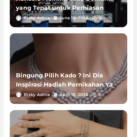
yang Tepat untuk Perhiasan
Impian Anda
Rizky Aditia
June 19, 2026
0
Bingung Pilih Kado ? Ini Dia
Inspirasi Hadiah Pernikahan Yang
Anti Mainstream !
Rizky Aditia
April 18, 2026
0