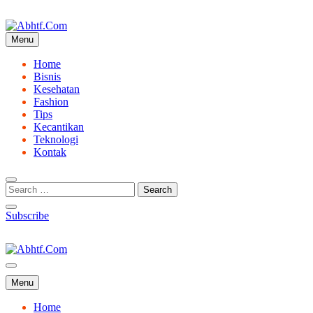
Skip
to
content
Menu
Abhtf.Com
Home
Bisnis
Kesehatan
Fashion
Tips
Kecantikan
Teknologi
Kontak
Subscribe
Abhtf.Com
Menu
Home