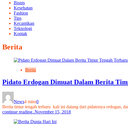
Bisnis
Kesehatan
Fashion
Tips
Kecantikan
Teknologi
Kontak
Berita
Berita
Pidato Erdogan Dimuat Dalam Berita Tim
News
4 mins
0
Berita timur tengah terbaru kali ini datang dari pidatonya erdogan
continue reading..
November 15, 2018