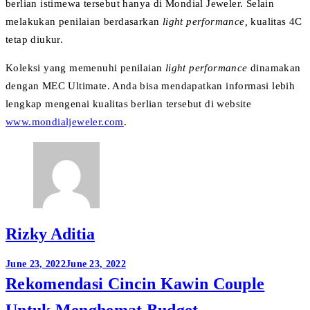
berlian istimewa
tersebut hanya di Mondial Jeweler. Selain
melakukan penilaian berdasarkan
light performance,
kualitas 4C
tetap diukur.
Koleksi yang memenuhi penilaian
light performance
dinamakan
dengan MEC Ultimate. Anda bisa mendapatkan informasi lebih
lengkap mengenai kualitas berlian tersebut di website
www.mondialjeweler.com
.
Rizky Aditia
Post
June 23, 2022
June 23, 2022
Rekomendasi Cincin Kawin Couple
navigation
Untuk Menghemat Budget