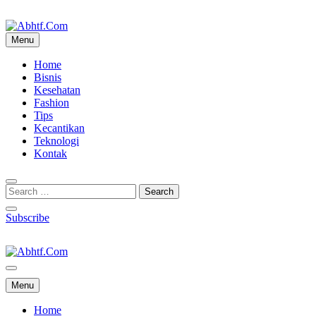
Skip
to
content
Menu
Abhtf.Com
Home
Bisnis
Kesehatan
Fashion
Tips
Kecantikan
Teknologi
Kontak
Subscribe
Abhtf.Com
Menu
Home