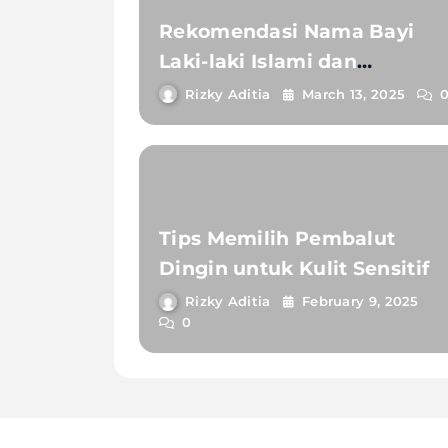
Rekomendasi Nama Bayi
Laki-laki Islami dan
Maknanya
Rizky Aditia
March 13, 2025
Tips Memilih Pembalut
Dingin untuk Kulit Sensitif
Rizky Aditia
February 9, 2025
0