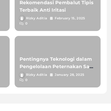
Rekomendasi Pembalut Tipis
Terbaik Anti Iritasi
Rizky Aditia
February 15, 2025
0
0
Pentingnya Teknologi dalam
Pengelolaan Peternakan Sapi
yang Modern
Rizky Aditia
January 28, 2025
0