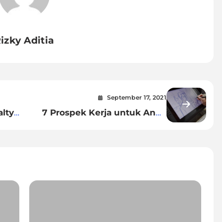
izky Aditia
September 17, 2021
alty
7 Prospek Kerja untuk Anda
p
yang Mahir Desain Grafis