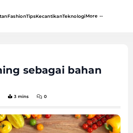
More
tan
Fashion
Tips
Kecantikan
Teknologi
ning sebagai bahan
3 mins
0