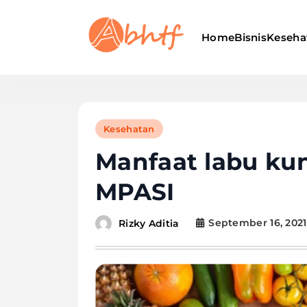
Skip
to
Home
Bisnis
Keseha
content
Abhtf.Com
Kesehatan
Manfaat labu ku
MPASI
September 16, 2021
Rizky Aditia