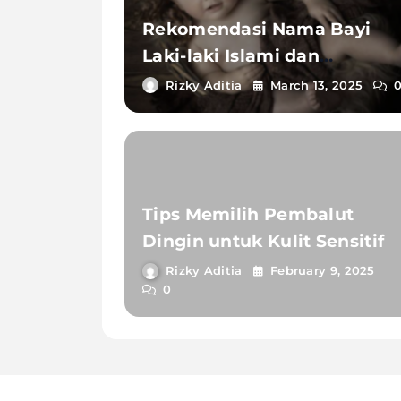
Rekomendasi Nama Bayi
Laki-laki Islami dan
Maknanya
Rizky Aditia
March 13, 2025
Tips Memilih Pembalut
Dingin untuk Kulit Sensitif
Rizky Aditia
February 9, 2025
0