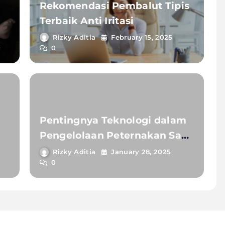
Rekomendasi Pembalut Tipis
Terbaik Anti Iritasi
Rizky Aditia
February 15, 2025
0
0
Pentingnya Teknologi dalam
Pengelolaan Peternakan Sapi
yang Modern
Rizky Aditia
January 28, 2025
0