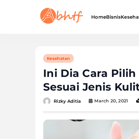
Skip
to
Home
Bisnis
Keseha
content
Abhtf.Com
Kesehatan
Ini Dia Cara Pil
Sesuai Jenis Kulit
March 20, 2021
Rizky Aditia