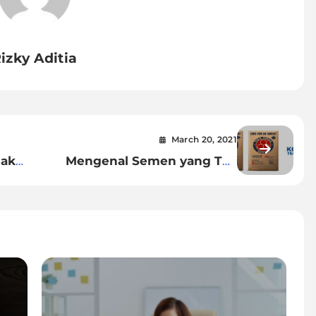
izky Aditia
March 20, 2021
nak
Mengenal Semen yang Tak
 5+
Tergantikan Peranannya