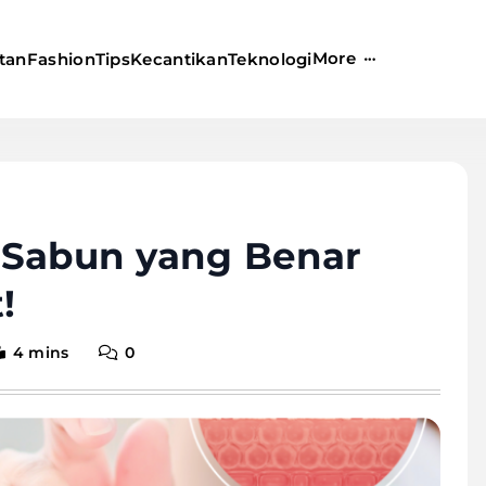
More
tan
Fashion
Tips
Kecantikan
Teknologi
ih Sabun yang Benar
!
4 mins
0