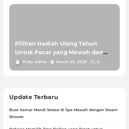
Pilihan Hadiah Ulang Tahun
Untuk Pacar yang Mewah dan
Berkesan
Rizky Aditia
March 20, 2026
0
Update Terbaru
Buat Kamar Mandi Serasa di Spa Mewah dengan Steam
Shower
Rahasia Memilih Toko Berlian yang Tepat untuk