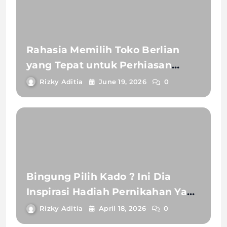
Rahasia Memilih Toko Berlian
yang Tepat untuk Perhiasan
Impian Anda
Rizky Aditia
June 19, 2026
0
Bingung Pilih Kado ? Ini Dia
Inspirasi Hadiah Pernikahan Yang
Anti Mainstream !
Rizky Aditia
April 18, 2026
0