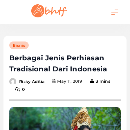
Skip
to
content
Abhtf.Com
Bisnis
Berbagai Jenis Perhiasan
Tradisional Dari Indonesia
May 11, 2019
3 mins
Rizky Aditia
0