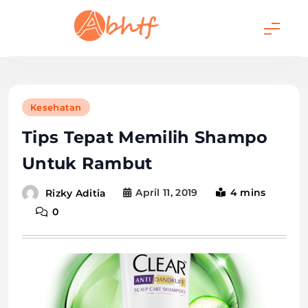
Skip
to
content
Abhtf.Com
Kesehatan
Tips Tepat Memilih Shampo
Untuk Rambut
April 11, 2019
4 mins
Rizky Aditia
0