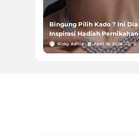
Bingung Pilih Kado ? Ini Dia
Inspirasi Hadiah Pernikahan
Yang Anti Mainstream !
Rizky Aditia
April 18, 2026
0