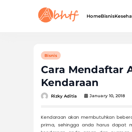
Skip
to
Home
Bisnis
Keseha
content
Abhtf.Com
Bisnis
Cara Mendaftar A
Kendaraan
January 10, 2018
Rizky Aditia
Kendaraan akan membutuhkan beberap
prima, sehingga anda harus dapat