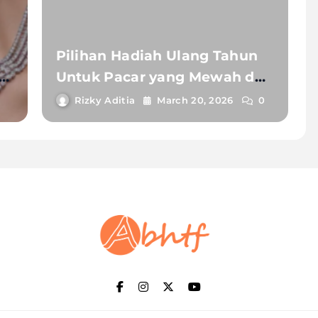
Pilihan Hadiah Ulang Tahun
Untuk Pacar yang Mewah dan
Berkesan
Rizky Aditia
March 20, 2026
0
Abhtf.Com