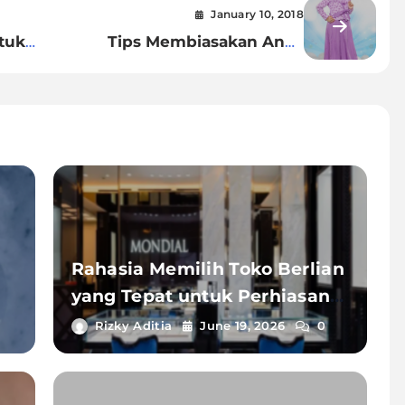
January 10, 2018
tuk
Tips Membiasakan Anak
Berpakaian Muslim
Rahasia Memilih Toko Berlian
yang Tepat untuk Perhiasan
Impian Anda
Rizky Aditia
June 19, 2026
0