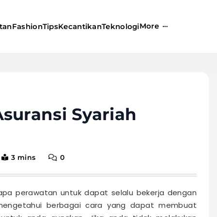
More
tan
Fashion
Tips
Kecantikan
Teknologi
suransi Syariah
3 mins
0
a perawatan untuk dapat selalu bekerja dengan
 mengetahui berbagai cara yang dapat membuat