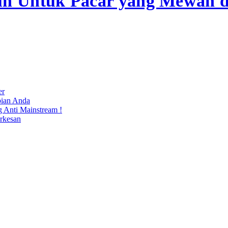
hun Untuk Pacar yang Mewah 
er
pian Anda
g Anti Mainstream !
rkesan