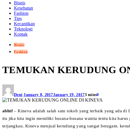
Bisnis
Kesehatan
Fashion
Tips
Kecantikan
Teknologi
Kontak
Bisnis
Fashion
TEMUKAN KERUDUNG ON
Deni
January 8, 2017
January 19, 2017
3 mins
0
​abhtf
– Kineva adalah salah satu tokoh yang terbaik yang ada di
itu jika kita ingin memiliki busana-busana wanita tentu kita har
terjangkau. Kineva men
jual kerudung yang sangat beragam. kerudu