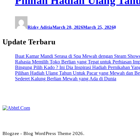
Pilihan Hadiah Ulang Ta
Rizky Aditia
March 20, 2026
March 25, 2026
0
Update Terbaru
Buat Kamar Mandi Serasa di Spa Mewah dengan Steam Show
Rahasia Memilih Toko Berlian yang Tepat untuk Perhiasan Im
Bingung Pilih Kado ? Ini Dia Inspirasi Hadiah Pernikahan Yan
Pilihan Hadiah Ulang Tahun Untuk Pacar yang Mewah dan Be
Sederet Kalung Berlian Mewah yang Ada di Dunia
Abhtf.Com
Blogzee - Blog WordPress Theme 2026.