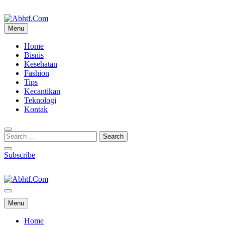
Skip
to
content
Menu
Abhtf.Com
Home
Bisnis
Kesehatan
Fashion
Tips
Kecantikan
Teknologi
Kontak
Subscribe
Abhtf.Com
Menu
Home