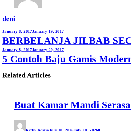
deni
Post
January 8, 2017
January 19, 2017
BERBELANJA JILBAB SE
navigation
January 8, 2017
January 20, 2017
5 Contoh Baju Gamis Moder
Related Articles
Buat Kamar Mandi Serasa
Rizky Aditia
July 10, 2026
July 10, 2026
0