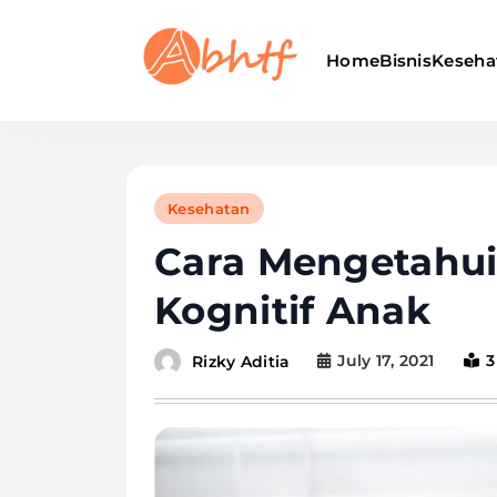
Skip
to
Home
Bisnis
Keseha
content
Abhtf.Com
Kesehatan
Cara Mengetahu
Kognitif Anak
July 17, 2021
3
Rizky Aditia