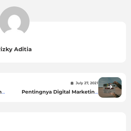
izky Aditia
July 27, 2021
n
Pentingnya Digital Marketing
bagi Dunia Perfilman
a