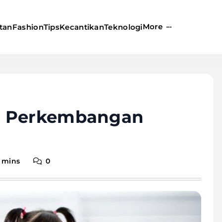
More
tan
Fashion
Tips
Kecantikan
Teknologi
i Perkembangan
 mins
0