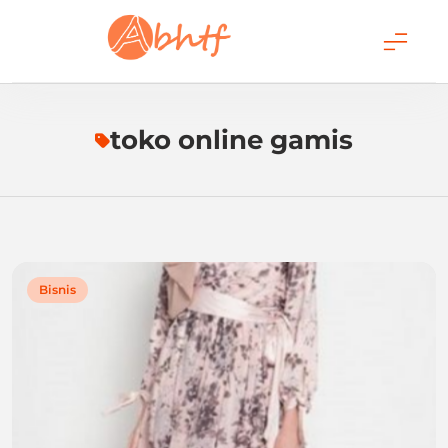
Skip
to
content
Abhtf.Com
toko online gamis
Bisnis