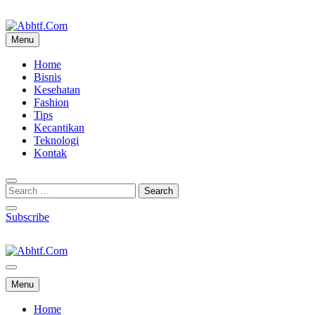
Skip
to
content
Menu
Abhtf.Com
Home
Bisnis
Kesehatan
Fashion
Tips
Kecantikan
Teknologi
Kontak
Subscribe
Abhtf.Com
Menu
Home